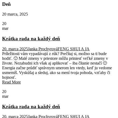
Deň
20 marca, 2025
20
mar
Krátka rada na každý deň
20. marca 2025
Janka Prochyrová
FENG SHUI A JA
Príležitosti vám vypadávajú z rúk? Prečítaj si, možno sa ti bude
hodiť. 🙂 Malé zmeny v priestore môžu priniesť veľké zmeny v
živote. Nezabudni ich však aj aplikovať – iba čítanie nestačí 🙂
Energia začne prúdiť správnym smerom len vtedy, keď ju vedome
usmerníš. Vyskúšaj a sleduj, ako sa mení tvoja pohoda, vzťahy či
hojnosť.
Read More
20
mar
Krátka rada na každý deň
20. marca 2025
Janka Prochyrová
FENG SHUI A JA