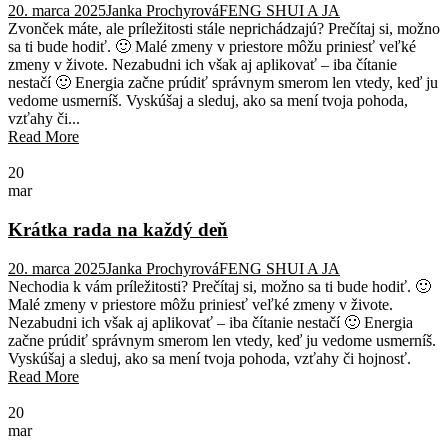
20. marca 2025
Janka Prochyrová
FENG SHUI A JA
Zvonček máte, ale príležitosti stále neprichádzajú? Prečítaj si, možno
sa ti bude hodiť. 🙂 Malé zmeny v priestore môžu priniesť veľké
zmeny v živote. Nezabudni ich však aj aplikovať – iba čítanie
nestačí 🙂 Energia začne prúdiť správnym smerom len vtedy, keď ju
vedome usmerníš. Vyskúšaj a sleduj, ako sa mení tvoja pohoda,
vzťahy či...
Read More
20
mar
Krátka rada na každý deň
20. marca 2025
Janka Prochyrová
FENG SHUI A JA
Nechodia k vám príležitosti? Prečítaj si, možno sa ti bude hodiť. 🙂
Malé zmeny v priestore môžu priniesť veľké zmeny v živote.
Nezabudni ich však aj aplikovať – iba čítanie nestačí 🙂 Energia
začne prúdiť správnym smerom len vtedy, keď ju vedome usmerníš.
Vyskúšaj a sleduj, ako sa mení tvoja pohoda, vzťahy či hojnosť.
Read More
20
mar