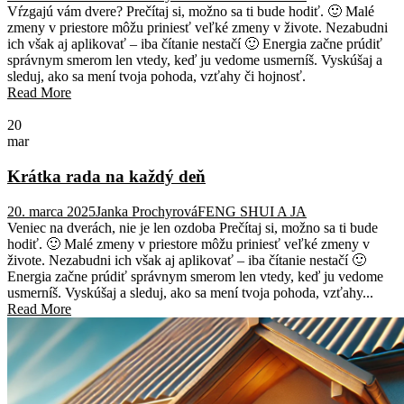
Vŕzgajú vám dvere? Prečítaj si, možno sa ti bude hodiť. 🙂 Malé
zmeny v priestore môžu priniesť veľké zmeny v živote. Nezabudni
ich však aj aplikovať – iba čítanie nestačí 🙂 Energia začne prúdiť
správnym smerom len vtedy, keď ju vedome usmerníš. Vyskúšaj a
sleduj, ako sa mení tvoja pohoda, vzťahy či hojnosť.
Read More
20
mar
Krátka rada na každý deň
20. marca 2025
Janka Prochyrová
FENG SHUI A JA
Veniec na dverách, nie je len ozdoba Prečítaj si, možno sa ti bude
hodiť. 🙂 Malé zmeny v priestore môžu priniesť veľké zmeny v
živote. Nezabudni ich však aj aplikovať – iba čítanie nestačí 🙂
Energia začne prúdiť správnym smerom len vtedy, keď ju vedome
usmerníš. Vyskúšaj a sleduj, ako sa mení tvoja pohoda, vzťahy...
Read More