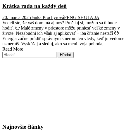
Krátka rada na každý deň
20. marca 2025
Janka Prochyrová
FENG SHUI A JA
Vedeli ste, že váš dom má aj nos? Prečítaj si, možno sa ti bude
hodiť. 🙂 Malé zmeny v priestore môžu priniesť veľké zmeny v
živote. Nezabudni ich však aj aplikovať – iba čítanie nestačí 🙂
Energia začne prúdiť správnym smerom len vtedy, keď ju vedome
usmerníš. Vyskúšaj a sleduj, ako sa mení tvoja pohoda,...
Read More
Najnovšie články