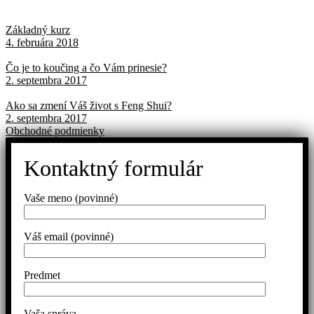
Základný kurz
4. februára 2018
Čo je to koučing a čo Vám prinesie?
2. septembra 2017
Ako sa zmení Váš život s Feng Shui?
2. septembra 2017
Obchodné podmienky
Kontaktný formulár
Vaše meno (povinné)
Váš email (povinné)
Predmet
Vaša správa