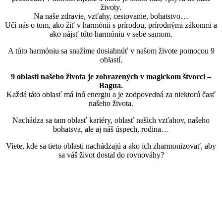
životy.
Na naše zdravie, vzťahy, cestovanie, bohatstvo…
Učí nás o tom, ako žiť v harmónii s prírodou, prírodnými zákonmi a
ako nájsť túto harmóniu v sebe samom.
A túto harmóniu sa snažíme dosiahnúť v našom živote pomocou 9
oblastí.
9 oblastí našeho života je zobrazených v magickom štvorci –
Bagua.
Každá táto oblasť má inú energiu a je zodpovedná za niektorú časť
našeho života.
Nachádza sa tam oblasť kariéry, oblasť našich vzťahov, našeho
bohatsva, ale aj náš úspech, rodina…
Viete, kde sa tieto oblasti nachádzajú a ako ich zharmonizovať, aby
sa váš život dostal do rovnováhy?
❈
Pre začiatočníkov
Prečítala som mnoho kníh o Feng Shui, ale neviem, ako začať.