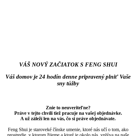
VÁŠ NOVÝ ZAČIATOK S FENG SHUI
Váš domov je 24 hodín denne pripravený plniť Vaše
sny túžby
Znie to neuveriteľne?
Práve v tejto chvíli tiež pracuje na vašej objednávke.
A už záleží len na vás, čo si práve objednávate.
Feng Shui je staroveké čínske umenie, ktoré nás učí o tom, ako
prostredie, v ktorom žijeme a ktoré je okolo nás, vplýva na naše