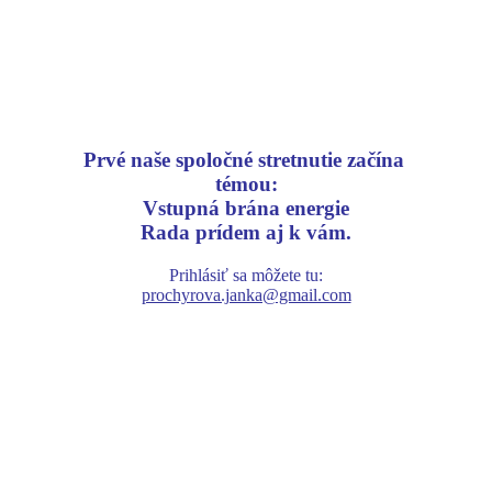
Cesta do nášho vnútra
Poznáte svoje sny?
Prvé naše spoločné stretnutie začína
témou:
Vstupná brána energie
Rada prídem aj k vám.
Prihlásiť sa môžete tu:
prochyrova.janka@gmail.com
Tento kurz momentálne prebieha online.
V sekcii – semináre, nájdete prebiehajúce lekcie a stručný popis k
danej téme.