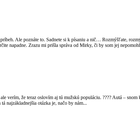
íbeh. Ale poznáte to. Sadnete si k písaniu a nič… Rozmýšľate, rozmýš
te napadne. Zrazu mi prišla správa od Mirky, či by som jej nepomohla 
ale verím, že teraz oslovím aj tú mužskú populáciu. ???? Autá – sno
á najzákladnejšia otázka je, načo by nám...