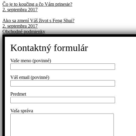
Čo je to koučing a čo Vám prinesie?
2. septembra 2017
Ako sa zmení Váš život s Feng Shui?
2. septembra 2017
Obchodné podmienky
Kontaktný formulár
Vaše meno (povinné)
Váš email (povinné)
Predmet
Vaša správa