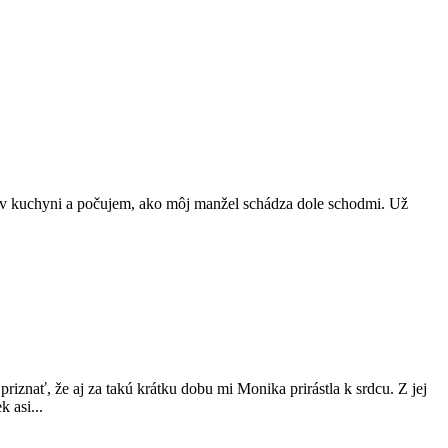
m v kuchyni a počujem, ako môj manžel schádza dole schodmi. Už
znať, že aj za takú krátku dobu mi Monika prirástla k srdcu. Z jej
 asi...