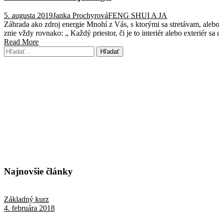
5. augusta 2019
Janka Prochyrová
FENG SHUI A JA
Záhrada ako zdroj energie Mnohí z Vás, s ktorými sa stretávam, aleb
znie vždy rovnako: „ Každý priestor, či je to interiér alebo exteriér s
Read More
Najnovšie články
Základný kurz
4. februára 2018