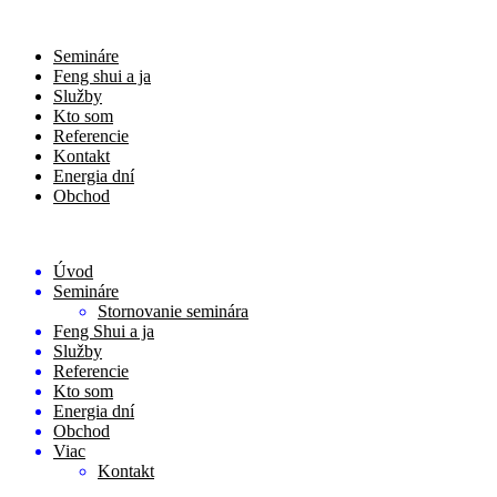
Semináre
Feng shui a ja
Služby
Kto som
Referencie
Kontakt
Energia dní
Obchod
Úvod
Semináre
Stornovanie seminára
Feng Shui a ja
Služby
Referencie
Kto som
Energia dní
Obchod
Viac
Kontakt