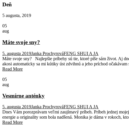
Deň
5 augusta, 2019
05
aug
Máte svoje sny?
5. augusta 2019
Janka Prochyrová
FENG SHUI A JA
Máte svoje sny? Najlepšie príbehy sú tie, ktoré píše sám život. Aj
akosi automaticky sa mi kútiky úst zdvihnú a jeho príchod očakávam 
Read More
05
aug
Vesmírne anténky
5. augusta 2019
Janka Prochyrová
FENG SHUI A JA
Dnes Vám porozprávam veľmi zaujímavý príbeh. Príbeh jednej mojej kl
energie a originality som bola nadšená. Monika je dáma v rokoch, ktor
Read More