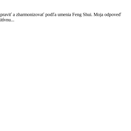
 dá upraviť a zharmonizovať podľa umenia Feng Shui. Moja odpoveď
itívnu...