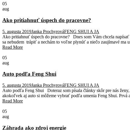
05
aug
Ako pritiahnuť úspech do pracovne?
5. augusta 2019
Janka Prochyrová
FENG SHUI A JA
Ako pritiahnuť úspech do pracovne? Dnes som Vám chcela napísať pr
sa nebudem trápiť a nechám to voľne plynúť a niečo zaujímavé ma urči
Read More
05
aug
Auto podľa Feng Shui
5. augusta 2019
Janka Prochyrová
FENG SHUI A JA
Auto podľa Feng Shui Doteraz som písala články skôr pre nás ženy, 
akokoľvek aj auto si môžeme vybrať podľa umenia Feng Shui. Prvá a t
Read More
05
aug
Záhrada ako zdroj energie