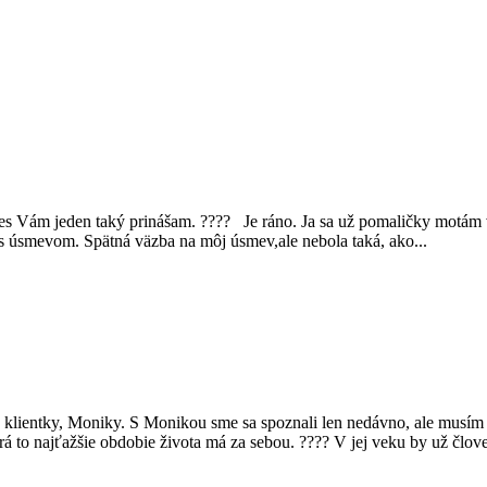
 dnes Vám jeden taký prinášam. ???? Je ráno. Ja sa už pomaličky motá
s úsmevom. Spätná väzba na môj úsmev,ale nebola taká, ako...
ientky, Moniky. S Monikou sme sa spoznali len nedávno, ale musím pri
á to najťažšie obdobie života má za sebou. ???? V jej veku by už človek