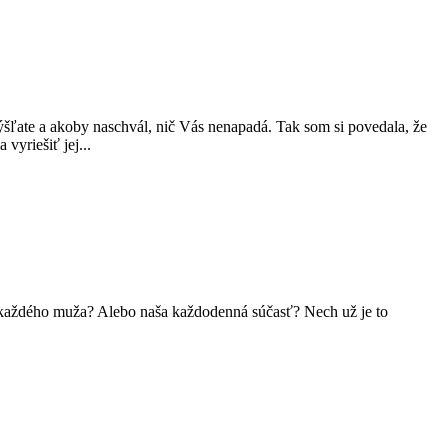
ľate a akoby naschvál, nič Vás nenapadá. Tak som si povedala, že
vyriešiť jej...
m každého muža? Alebo naša každodenná súčasť? Nech už je to