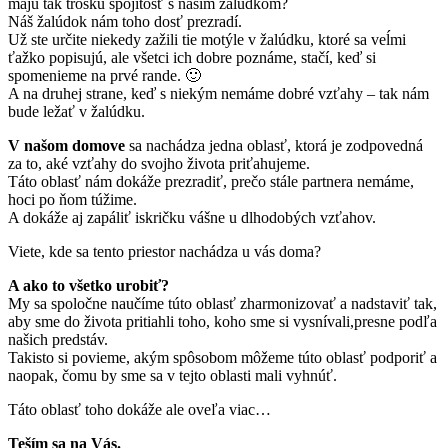
majú tak trošku spojitosť s našim žalúdkom?
Náš žalúdok nám toho dosť prezradí.
Už ste určite niekedy zažili tie motýle v žalúdku, ktoré sa veĺmi
ťažko popisujú, ale všetci ich dobre poznáme, stačí, keď si
spomenieme na prvé rande. 🙂
A na druhej strane, keď s niekým nemáme dobré vzťahy – tak nám
bude ležať v žalúdku.
V našom domove
sa nachádza jedna oblasť, ktorá je zodpovedná
za to, aké vzťahy do svojho života priťahujeme.
Táto oblasť nám dokáže prezradiť, prečo stále partnera nemáme,
hoci po ňom túžime.
A dokáže aj zapáliť iskričku vášne u dlhodobých vzťahov.
Viete, kde sa tento priestor nachádza u vás doma?
A ako to všetko urobiť?
My sa spoločne naučíme túto oblasť zharmonizovať a nadstaviť tak,
aby sme do života pritiahli toho, koho sme si vysnívali,presne podľa
našich predstáv.
Takisto si povieme, akým spôsobom môžeme túto oblasť podporiť a
naopak, čomu by sme sa v tejto oblasti mali vyhnúť.
Táto oblasť toho dokáže ale oveľa viac…
Teším sa na Vás.