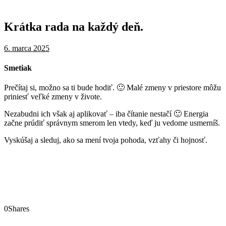
Krátka rada na každý deň.
6. marca 2025
Smetiak
Prečítaj si, možno sa ti bude hodiť. 🙂 Malé zmeny v priestore môžu
priniesť veľké zmeny v živote.
Nezabudni ich však aj aplikovať – iba čítanie nestačí 🙂 Energia
začne prúdiť správnym smerom len vtedy, keď ju vedome usmerníš.
Vyskúšaj a sleduj, ako sa mení tvoja pohoda, vzťahy či hojnosť.
0
Shares