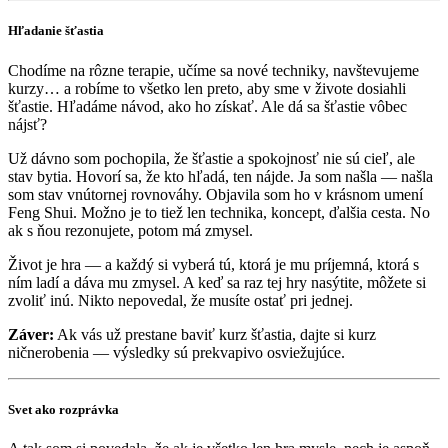
Hľadanie šťastia
Chodíme na rôzne terapie, učíme sa nové techniky, navštevujeme
kurzy… a robíme to všetko len preto, aby sme v živote dosiahli
šťastie. Hľadáme návod, ako ho získať. Ale dá sa šťastie vôbec
nájsť?
Už dávno som pochopila, že šťastie a spokojnosť nie sú cieľ, ale
stav bytia. Hovorí sa, že kto hľadá, ten nájde. Ja som našla — našla
som stav vnútornej rovnováhy. Objavila som ho v krásnom umení
Feng Shui. Možno je to tiež len technika, koncept, ďalšia cesta. No
ak s ňou rezonujete, potom má zmysel.
Život je hra — a každý si vyberá tú, ktorá je mu príjemná, ktorá s
ním ladí a dáva mu zmysel. A keď sa raz tej hry nasýtite, môžete si
zvoliť inú. Nikto nepovedal, že musíte ostať pri jednej.
Záver:
Ak vás už prestane baviť kurz šťastia, dajte si kurz
ničnerobenia — výsledky sú prekvapivo osviežujúce.
Svet ako rozprávka