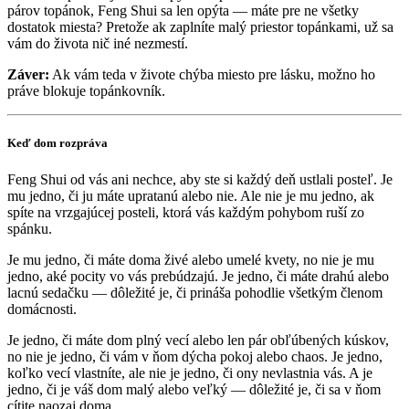
párov topánok, Feng Shui sa len opýta — máte pre ne všetky
dostatok miesta? Pretože ak zaplníte malý priestor topánkami, už sa
vám do života nič iné nezmestí.
Záver:
Ak vám teda v živote chýba miesto pre lásku, možno ho
práve blokuje topánkovník.
Keď dom rozpráva
Feng Shui od vás ani nechce, aby ste si každý deň ustlali posteľ. Je
mu jedno, či ju máte upratanú alebo nie. Ale nie je mu jedno, ak
spíte na vrzgajúcej posteli, ktorá vás každým pohybom ruší zo
spánku.
Je mu jedno, či máte doma živé alebo umelé kvety, no nie je mu
jedno, aké pocity vo vás prebúdzajú. Je jedno, či máte drahú alebo
lacnú sedačku — dôležité je, či prináša pohodlie všetkým členom
domácnosti.
Je jedno, či máte dom plný vecí alebo len pár obľúbených kúskov,
no nie je jedno, či vám v ňom dýcha pokoj alebo chaos. Je jedno,
koľko vecí vlastníte, ale nie je jedno, či ony nevlastnia vás. A je
jedno, či je váš dom malý alebo veľký — dôležité je, či sa v ňom
cítite naozaj doma.