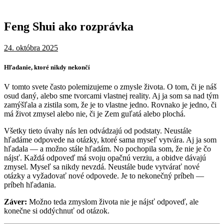
Feng Shui ako rozprávka
24. októbra 2025
Hľadanie, ktoré nikdy nekončí
V tomto svete často polemizujeme o zmysle života. O tom, či je náš
osud daný, alebo sme tvorcami vlastnej reality. Aj ja som sa nad tým
zamýšľala a zistila som, že je to vlastne jedno. Rovnako je jedno, či
má život zmysel alebo nie, či je Zem guľatá alebo plochá.
Všetky tieto úvahy nás len odvádzajú od podstaty. Neustále
hľadáme odpovede na otázky, ktoré sama myseľ vytvára. Aj ja som
hľadala — a možno stále hľadám. No pochopila som, že nie je čo
nájsť. Každá odpoveď má svoju opačnú verziu, a obidve dávajú
zmysel. Myseľ sa nikdy nevzdá. Neustále bude vytvárať nové
otázky a vyžadovať nové odpovede. Je to nekonečný príbeh —
príbeh hľadania.
Záver:
Možno teda zmyslom života nie je nájsť odpoveď, ale
konečne si oddýchnuť od otázok.