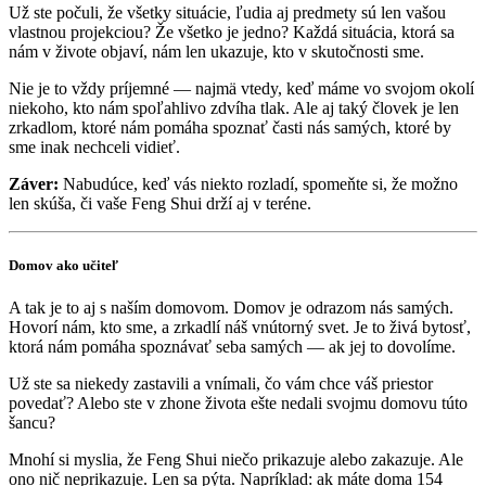
Už ste počuli, že všetky situácie, ľudia aj predmety sú len vašou
vlastnou projekciou? Že všetko je jedno? Každá situácia, ktorá sa
nám v živote objaví, nám len ukazuje, kto v skutočnosti sme.
Nie je to vždy príjemné — najmä vtedy, keď máme vo svojom okolí
niekoho, kto nám spoľahlivo zdvíha tlak. Ale aj taký človek je len
zrkadlom, ktoré nám pomáha spoznať časti nás samých, ktoré by
sme inak nechceli vidieť.
Záver:
Nabudúce, keď vás niekto rozladí, spomeňte si, že možno
len skúša, či vaše Feng Shui drží aj v teréne.
Domov ako učiteľ
A tak je to aj s naším domovom. Domov je odrazom nás samých.
Hovorí nám, kto sme, a zrkadlí náš vnútorný svet. Je to živá bytosť,
ktorá nám pomáha spoznávať seba samých — ak jej to dovolíme.
Už ste sa niekedy zastavili a vnímali, čo vám chce váš priestor
povedať? Alebo ste v zhone života ešte nedali svojmu domovu túto
šancu?
Mnohí si myslia, že Feng Shui niečo prikazuje alebo zakazuje. Ale
ono nič neprikazuje. Len sa pýta. Napríklad: ak máte doma 154