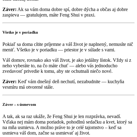
Záver:
Ak sa vám doma dobre spí, dobre dýcha a občas aj dobre
zaspieva — gratulujem, máte Feng Shui v praxi.
Všetko je v poriadku
Pokiaľ sa doma cítite príjemne a váš život je naplnený, nemusíte nič
meniť. Všetko je v poriadku — priestor je v súlade s vami.
Váš domov, rovnako ako váš život, je ako jedálny lístok. Vždy si z
neho vyberáte to, na čo máte chuť — alebo vás jednoducho
zvedavosť privedie k tomu, aby ste ochutnali niečo nové.
Záver:
Keď vám dnešný deň nechutí, nezabudnite — kuchyňa
vesmíru má otvorené stále.
Záver – s úsmevom
A tak, ak sa raz ukáže, že Feng Shui je len rozprávka, nevadí.
Vďaka nej mám doma poriadok, pohodlnú sedačku a kvet, ktorý sa
na mňa usmieva. A možno práve to je celé tajomstvo – keď sa
usmieva váš dom, začne sa usmievať aj život.