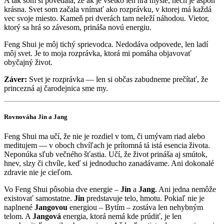
A tak som si povedala, že ak je všetko len hra mysle, nech je aspoň
krásna. Svet som začala vnímať ako rozprávku, v ktorej má každá
vec svoje miesto. Kameň pri dverách tam neleží náhodou. Vietor,
ktorý sa hrá so závesom, prináša novú energiu.
Feng Shui je môj tichý sprievodca. Nedodáva odpovede, len ladí
môj svet. Je to moja rozprávka, ktorá mi pomáha objavovať
obyčajný život.
Záver:
Svet je rozprávka — len si občas zabudneme prečítať, že
princezná aj čarodejnica sme my.
Rovnováha Jin a Jang
Feng Shui ma učí, že nie je rozdiel v tom, či umývam riad alebo
meditujem — v oboch chvíľach je prítomná tá istá esencia života.
Neponúka sľub večného šťastia. Učí, že život prináša aj smútok,
hnev, slzy či chvíle, keď si jednoducho zanadávame. Ani dokonalé
zdravie nie je cieľom.
Vo Feng Shui pôsobia dve energie –
Jin
a
Jang
. Ani jedna nemôže
existovať samostatne.
Jin
predstavuje telo, hmotu. Pokiaľ nie je
naplnené
Jangovou
energiou – Bytím – zostáva len nehybným
telom. A
Jangová
energia, ktorá nemá kde prúdiť, je len