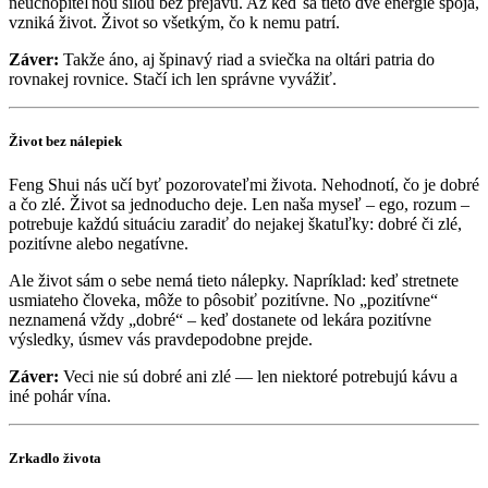
neuchopiteľnou silou bez prejavu. Až keď sa tieto dve energie spoja,
vzniká život. Život so všetkým, čo k nemu patrí.
Záver:
Takže áno, aj špinavý riad a sviečka na oltári patria do
rovnakej rovnice. Stačí ich len správne vyvážiť.
Život bez nálepiek
Feng Shui nás učí byť pozorovateľmi života. Nehodnotí, čo je dobré
a čo zlé. Život sa jednoducho deje. Len naša myseľ – ego, rozum –
potrebuje každú situáciu zaradiť do nejakej škatuľky: dobré či zlé,
pozitívne alebo negatívne.
Ale život sám o sebe nemá tieto nálepky. Napríklad: keď stretnete
usmiateho človeka, môže to pôsobiť pozitívne. No „pozitívne“
neznamená vždy „dobré“ – keď dostanete od lekára pozitívne
výsledky, úsmev vás pravdepodobne prejde.
Záver:
Veci nie sú dobré ani zlé — len niektoré potrebujú kávu a
iné pohár vína.
Zrkadlo života